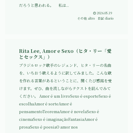
だろうと思われる。 私は...
2026.05.19
その他 altro
日記 diario
Rita Lee, Amor e Sexo（ヒタ・リー「愛
とセックス」）
ブラジルロック歌手のレジェンド、ヒタ・リーの名曲
を、いちおう歌えるように訳してみました。こんな歌
を作れる言葉があるということに、聞くたび感銘を受
けます。ぜひ、曲を流しながらテクストを読んでみて
ください。 Amor é um livroSexo é esporteSexo é
escolhaAmor é sorteAmor é
pensamentoTeoremaAmor é novelaSexo é
cinemaSexo é imaginaçãoFantasiaAmor é
prosaSexo é poesiaO amor nos