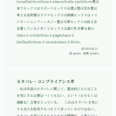
tornaPatéticosSexo é uma selvaDe epiléticos愛は
本でセックスはスポーツセックスは選ぶ愛は定め愛は
考える法則愛はドラマセックスは映画セックスはイマ
ジネーションファンタジー愛は文章セックスは詩さあ
あ愛していると辛くてセックスは森だ引き攣る者の
Amor é cristãoSexo é pagãoAmor é
latifúndioSexo é invasãoAmor é divin...
2026.05.12
詩 poesia
音楽 musica
ネタバレ・コンプライアンス考
私は作品のネタバレに関して、基本的にそんなこと
を気にする必要は一ミリもない、という（おそらくは
過激な）立場をとっている。 これはネタバレを気に
する当人を批判するつもりで言っているのではない。
ネタバレを気にするかどうかが大問題だ、と考えてい