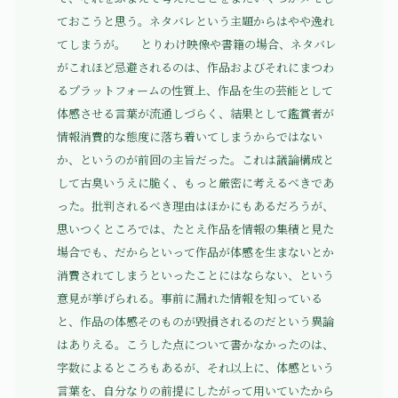
ておこうと思う。ネタバレという主題からはやや逸れ
てしまうが。 とりわけ映像や書籍の場合、ネタバレ
がこれほど忌避されるのは、作品およびそれにまつわ
るプラットフォームの性質上、作品を生の芸能として
体感させる言葉が流通しづらく、結果として鑑賞者が
情報消費的な態度に落ち着いてしまうからではない
か、というのが前回の主旨だった。これは議論構成と
して古臭いうえに脆く、もっと厳密に考えるべきであ
った。批判されるべき理由はほかにもあるだろうが、
思いつくところでは、たとえ作品を情報の集積と見た
場合でも、だからといって作品が体感を生まないとか
消費されてしまうといったことにはならない、という
意見が挙げられる。事前に漏れた情報を知っている
と、作品の体感そのものが毀損されるのだという異論
はありえる。こうした点について書かなかったのは、
字数によるところもあるが、それ以上に、体感という
言葉を、自分なりの前提にしたがって用いていたから