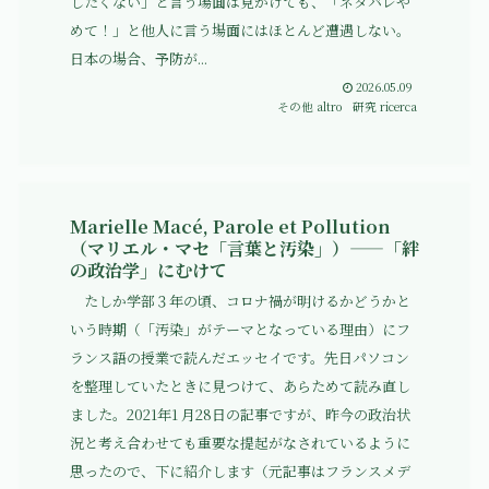
したくない」と言う場面は見かけても、「ネタバレや
めて！」と他人に言う場面にはほとんど遭遇しない。
日本の場合、予防が...
2026.05.09
その他 altro
研究 ricerca
Marielle Macé, Parole et Pollution
（マリエル・マセ「言葉と汚染」）——「絆
の政治学」にむけて
たしか学部３年の頃、コロナ禍が明けるかどうかと
いう時期（「汚染」がテーマとなっている理由）にフ
ランス語の授業で読んだエッセイです。先日パソコン
を整理していたときに見つけて、あらためて読み直し
ました。2021年1 月28日の記事ですが、昨今の政治状
況と考え合わせても重要な提起がなされているように
思ったので、下に紹介します（元記事はフランスメデ