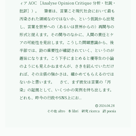
ィア AOC ［Analyse Opinion Critique 分析・社説・
批評］）。 筆者は、言葉こそ現代社会において最も
汚染された領域なのではないか、という仮説から出発
し、言葉を世界への（あるいは世界からの）再関与の
形式と捉えます。その関与のなかに、人間の責任とケ
アの可能性を見出します。こうした問題意識から、後
半部では、詩の重要性が確認されていく、というのが
趣旨になります。こう下手にまとめると優等生の小論
のようにも見えかねませんが、さきを読んでいただけ
れば、その主張の強かさは、確かめてもらえるのでは
ないかと思います。 さて、まず彼女は言葉の「汚
染」の証拠として、いくつかの実例を持ち出します。
どれも、昨今の行政やSNS上にお...
2026.04.28
その他 altro
本 libri
研究 ricerca
詩 poesia