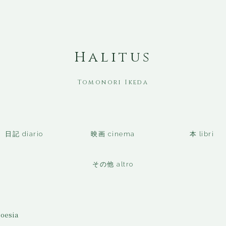
Halitus
日記 diario
映画 cinema
本 libri
その他 altro
oesia