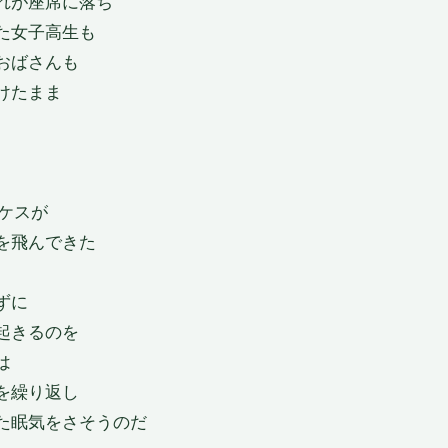
れが座席に落ち
た女子高生も
おばさんも
けたまま
カケスが
を飛んできた
ずに
起きるのを
は
を繰り返し
た眠気をさそうのだ