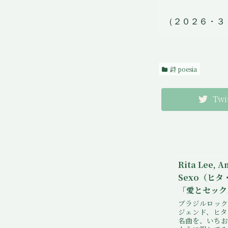
（２０２６・３
詩 poesia
Twi
Rita Lee, A
Sexo（ヒタ
「愛とセック
ブラジルロック
ジェンド、ヒタ
名曲を、いちお