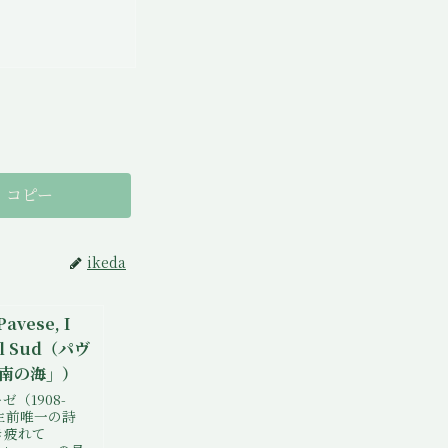
コピー
ikeda
Pavese, I
el Sud（パヴ
南の海」）
（1908-
の生前唯一の詩
き疲れて