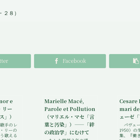
・２８）
tter
Facebook
mor e
Marielle Macé,
Cesare 
・リー
Parole et Pollution
mari d
ス」）
（マリエル・マセ「言
ェーゼ「
葉と汚染」）——「絆
歌手のレ
パヴェーゼ
・リーの
1950）
の政治学」にむけて
う歌える
集、『働