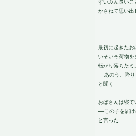
ずいぶん長いこ
かさねて思い出
最初に起きたお
いそいそ荷物を
転がり落ちたミ
——あのう、降
と聞く
おばさんは寝て
——この子を届
と言った