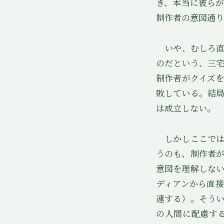
き、本当に彼ら
制作者の意図通り
いや、むしろ直
のだという、三
制作者がクイズ
敗している。結
は成立しない。
しかしここでは
うのも、制作者
意図を理解しな
ディアンから直
連する）。そう
の人間に配慮す