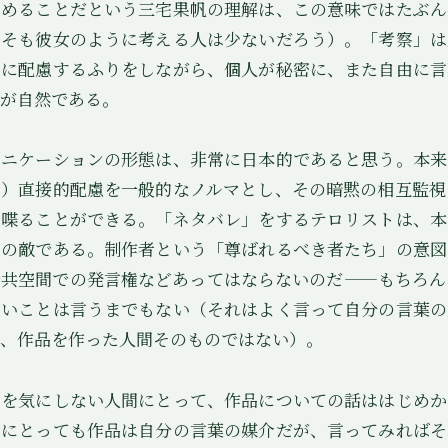
求めることだという三宅果帆の理解は、この意味ではたぶん
もそも彼女のように考える人は少ないだろう）。「考察」は
々に配慮するふりをしながら、個人が秘密に、また自由に言
が自然である。
ニケーションの形態は、非常に日本的であると思う。本来
の）直接的配慮を一般的なノルマとし、その暗黙の相互監視
に喋ることができる。「ネタバレ」をするテロリストは、本
々の敵である。制作者という「尊ばれるべき者たち」の意図
公共空間での発言権などあってはならないのだ——もちろん
ないことは言うまでもない（それはよく言って自分の言葉の
、作品を作った人間そのものではない）。
を気にしない人間にとって、作品についての話ははじめか
らにとっても作品は自分の言葉の媒介だが、言ってみればそ