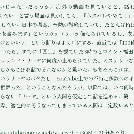
いじゃないだろうか。海外の動画を見ていると、話
）したくない」と言う場面は見かけても、「ネタバレやめて！
しない。日本の場合、予防が徹底していて、たとえばFilma
レを含みます」というカテゴリーが備えられているし、友
けどいい？」という断りはよく耳にする。直近では「100億
ていたら、すでに『国宝』を観ていた3時のヒロイン・福田
、ラランド・サーヤに何度か止められていた。ミステリーな
、しかもこぼれ話でそれなのかと驚いた。もちろんこれは、
いうサーヤのボケだし、YouTube上での不特定多数への
う振舞った、ということなんだろうが、以降では、いつ何時
からない「サーヤ」という人間を仮定して話を進める。第一
実際、潜在的にそうなってしまっている人間は一定数いると
ww.youtube.com/watch?v=uczzhHi3OME
. 20分あたり。