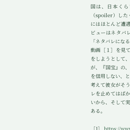
国は、日本くら
（spoiler
にはほとんど遭遇
ビューはネタバ
「ネタバレになる
動画［１］を見
をしようとして
が、『国宝』の
を信用しない、と
考えて彼女がそ
レを止めてはば
いから、そして
ある。
［1］
https://w